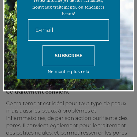
restez informé(e) de nos actualités,
C’est le traitement numéro 1 dans le monde pour
nouveaux traitements, ou tendances
nettoyer, hydrater et protéger la peau. Un effet super
beauté
glowy garantie !
Le traitement Hydrafacial
L’action principale de l’Hydrafacial est de
nettoyer, exfolier et éliminer les impuretés et les
SUBSCRIBE
cellules mortes tout en boostant la peau avec
des nutriments essentiels comme des
Ne montre plus cela
antioxydants, des peptides et de l’acide
hyaluronique.
Ce traitement convient
Ce traitement est idéal pour tout type de peaux
mais aussi les peaux à problèmes et
inflammatoires, de par son action purifiante des
pores. Il convient également pour le traitement
des petites ridules, et permet resserrer les pores