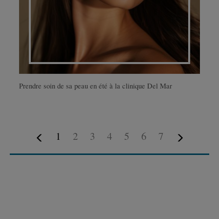
Prendre soin de sa peau en été à la clinique Del Mar
1
2
3
4
5
6
7