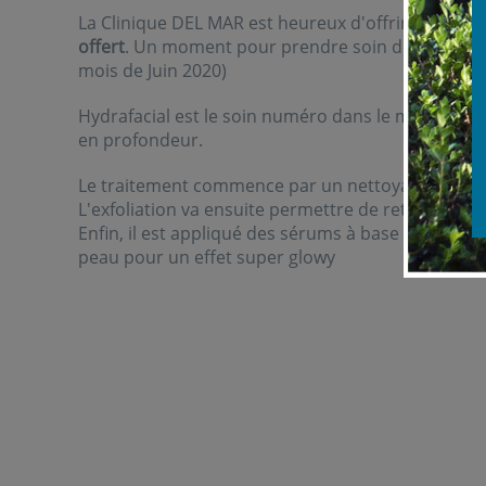
La Clinique DEL MAR est heureux d'offrir à ses pa
offert
. Un moment pour prendre soin de vous idéa
mois de Juin 2020)
Hydrafacial est le soin numéro dans le monde pour
en profondeur.
Le traitement commence par un nettoyage de la pe
L'exfoliation va ensuite permettre de retirer tous
Enfin, il est appliqué des sérums à base de vitami
peau pour un effet super glowy