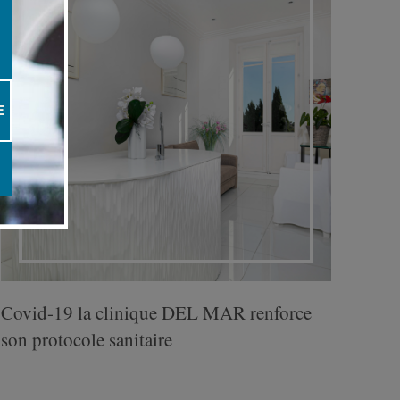
E
Covid-19 la clinique DEL MAR renforce
son protocole sanitaire